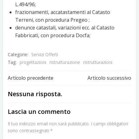
L.494/96;
frazionamenti, accatastamenti al Catasto
Terreni, con procedura Pregeo ;
denunce catastali, variazioni ecc. al Catasto
Fabbricati, con procedura Docfa;
Categorie:
Servizi Offerti
Tag:
progettazioni
ristrutturazione
ristrutturazioni
Navigazione
Navigazion
Articolo precedente
Articolo successivo
articoli
articoli
Nessuna risposta.
Lascia un commento
Il tuo indirizzo email non sarà pubblicato.
I campi obbligatori
sono contrassegnati
*