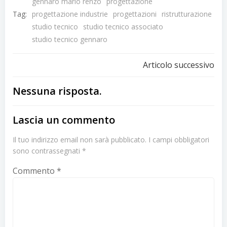
gennaro mario renzo
progettazione
Tag:
progettazione industrie
progettazioni
ristrutturazione
studio tecnico
studio tecnico associato
studio tecnico gennaro
Navigazion
Articolo successivo
articoli
Nessuna risposta.
Lascia un commento
Il tuo indirizzo email non sarà pubblicato.
I campi obbligatori
sono contrassegnati
*
Commento
*