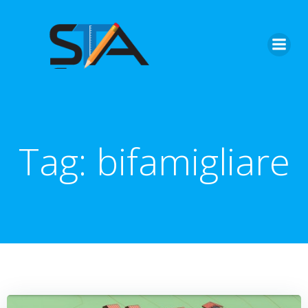
Vai
al
contenuto
Tag:
bifamigliare