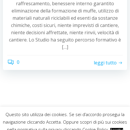
raffrescamento, benessere interno garantito
eliminazione della formazione di muffe, utilizzo di
materiali naturali riciclabili ed esenti da sostanze
chimiche, costi sicuri, niente imprevisti di cantiere,
niente decisioni affrettate, niente rinvii, velocità di
cantiere. Lo Studio ha seguito percorso formativo è
[…]
0
leggi tutto
Questo sito utilizza dei cookies. Se sei d’accordo prosegui la
© 2026 Studio Tecnico Associato Gennaro. Creato con
navigazione cliccando Accetta. Oppure scopri di più sui cookies
WordPress e con
ColibriWP Theme
.
nella normativa sulla privacy cliccando Cookie Policy.
Accetta