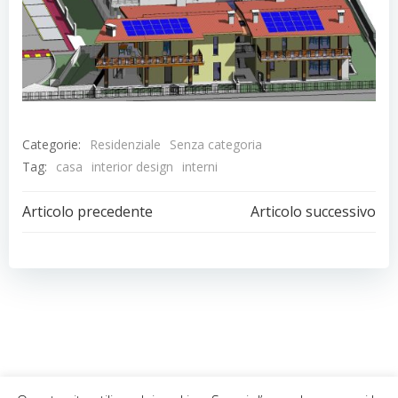
Categorie:
Residenziale
Senza categoria
Tag:
casa
interior design
interni
Navigazione
Navigazion
Articolo precedente
Articolo successivo
articoli
articoli