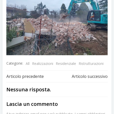
Categorie:
All
Realizzazioni
Residenziale
Ristrutturazioni
Navigazione
Navigazion
Articolo precedente
Articolo successivo
articoli
articoli
Nessuna risposta.
Lascia un commento
Il tuo indirizzo email non sarà pubblicato.
I campi obbligatori